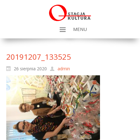
MENU
20191207_133525
26 sierpnia 2020
admin