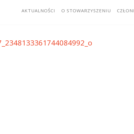
AKTUALNOŚCI
O STOWARZYSZENIU
CZŁON
7_2348133361744084992_o