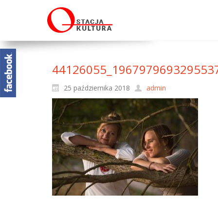
44126055_196797969329553
25 października 2018
admin