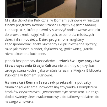
Miejska Biblioteka Publiczna w Bornem Sulinowie w realizuje
z nami programy Równać Szanse i
Uczymy się przez zabawę
Fundacji BGK, które pozwoliły stworzyć podstawowe warunki
do prowadzenia zajęć kulinarnych, osobno dla młodszych
dzieci i dla młodzieży. Dzięki programom mogliśmy
zagospodarować aneks kuchenny i kupić niezbędne sprzęty,
takie jak mikser, blender, frytkownicę, gofrownicę, garnki i
różne akcesoria kuchenne.
Jednak bez pomocy darczyńców – c
złonków i sympatyków
Stowarzyszenia Stacja Kultura
nie udałoby się uzyskać
takiego stanu kuchni, jaką właśnie teraz ma Miejska Biblioteka
Publiczna w Bornem Sulinowie.
Agnieszka i Roman Szewczyk
przekazali na potrzeby
działalności kulinarnej nowoczesną zmywarkę z kompletem
środków czyszczących i gwarantowanym serwisem. Do tego
dodali świetny zlew dwukomorowy z dodatkowym blatem do
naszego zmywaka.