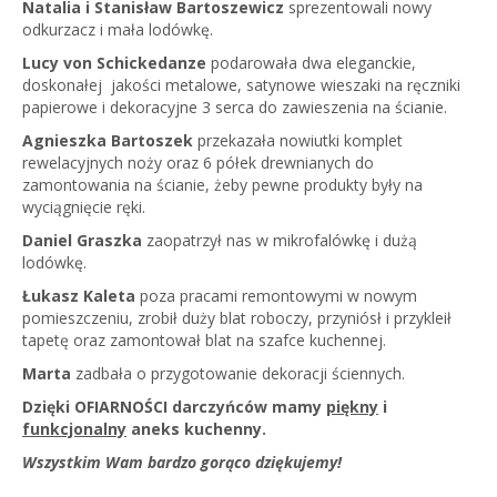
Natalia i Stanisław Bartoszewicz
sprezentowali nowy
odkurzacz i mała lodówkę.
Lucy
von Schickedanze
podarowała dwa eleganckie,
doskonałej jakości metalowe, satynowe wieszaki na ręczniki
papierowe i dekoracyjne 3 serca do zawieszenia na ścianie.
Agnieszka Bartoszek
przekazała nowiutki komplet
rewelacyjnych noży oraz 6 półek drewnianych do
zamontowania na ścianie, żeby pewne produkty były na
wyciągnięcie ręki.
Daniel Graszka
zaopatrzył nas w mikrofalówkę i dużą
lodówkę.
Łukasz Kaleta
poza pracami remontowymi w nowym
pomieszczeniu, zrobił duży blat roboczy, przyniósł i przykleił
tapetę oraz zamontował blat na szafce kuchennej.
Marta
zadbała o przygotowanie dekoracji ściennych.
Dzięki OFIARNOŚCI darczyńców mamy
piękny
i
funkcjonalny
aneks kuchenny.
Wszystkim Wam bardzo gorąco dziękujemy!