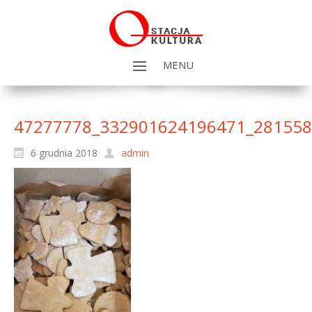
MENU
47277778_332901624196471_28155
6 grudnia 2018
admin