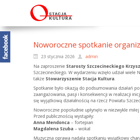
Noworoczne spotkanie organiz
23 stycznia 2026
admin
Na zaproszenie
Starosty Szczecineckiego Krzysz
Szczecineckiego. W wydarzeniu wzięło udział wiele
także
Stowarzyszenie Stacja Kultura
.
Spotkanie było okazją do podsumowania działań pod
zaangażowania, pasji i konsekwencji w realizacji in
się wyjątkową działalnością na rzecz Powiatu Szcze
Noworoczne popołudnie upłynęło w niezwykle miłej 
Przed publicznością wystąpiły:
Anna Mendonca
– fortepian
Magdalena Szuba
– wokal
Muzyczna oprawa nadała spotkaniu wyjątkowy charakte