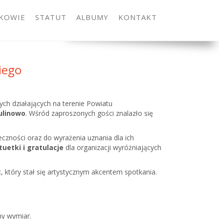
KOWIE
STATUT
ALBUMY
KONTAKT
iego
ch działających na terenie Powiatu
ulinowo
. Wśród zaproszonych gości znalazło się
zności oraz do wyrażenia uznania dla ich
tuetki i gratulacje
dla organizacji wyróżniających
t
, który stał się artystycznym akcentem spotkania.
ny wymiar.