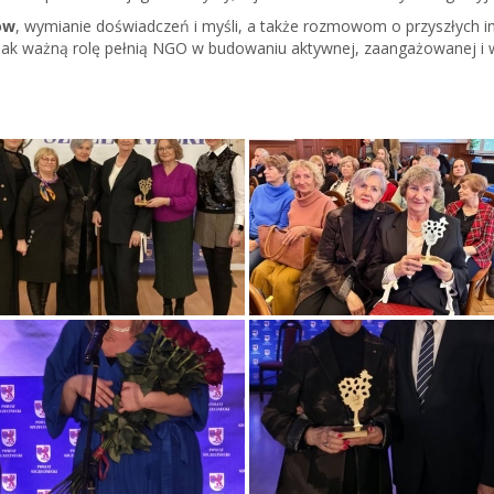
ów
, wymianie doświadczeń i myśli, a także rozmowom o przyszłych i
jak ważną rolę pełnią NGO w budowaniu aktywnej, zaangażowanej i ws