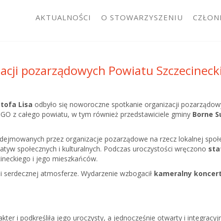
AKTUALNOŚCI
O STOWARZYSZENIU
CZŁON
acji pozarządowych Powiatu Szczecineck
tofa Lisa
odbyło się noworoczne spotkanie organizacji pozarządowy
 NGO z całego powiatu, w tym również przedstawiciele gminy
Borne S
ejmowanych przez organizacje pozarządowe na rzecz lokalnej społec
icjatyw społecznych i kulturalnych. Podczas uroczystości wręczono
sta
cineckiego i jego mieszkańców.
i serdecznej atmosferze. Wydarzenie wzbogacił
kameralny koncer
r i podkreśliła jego uroczysty, a jednocześnie otwarty i integracyj