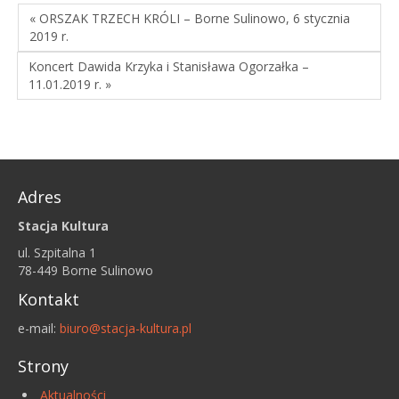
« ORSZAK TRZECH KRÓLI – Borne Sulinowo, 6 stycznia
2019 r.
Koncert Dawida Krzyka i Stanisława Ogorzałka –
11.01.2019 r. »
Adres
Stacja Kultura
ul. Szpitalna 1
78-449 Borne Sulinowo
Kontakt
e-mail:
biuro@stacja-kultura.pl
Strony
Aktualności