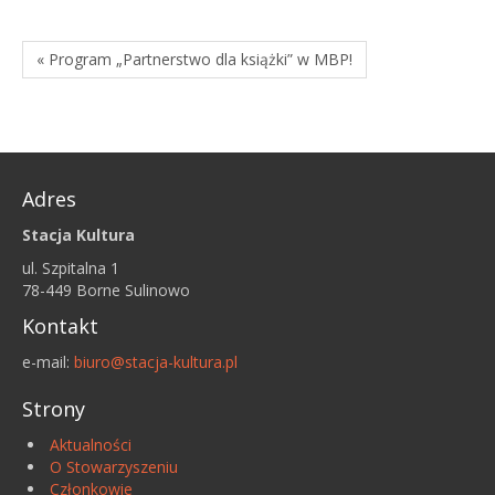
« Program „Partnerstwo dla książki” w MBP!
Adres
Stacja Kultura
ul. Szpitalna 1
78-449 Borne Sulinowo
Kontakt
e-mail:
biuro@stacja-kultura.pl
Strony
Aktualności
O Stowarzyszeniu
Członkowie