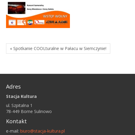
« Spotkanie COOLturalne w Pałacu w Siemczynie!
Adres
Stacja Kultura
ul. Szpitalna 1
78-449 Borne Sulinowo
Kontakt
e-mail:
biuro@stacja-kultura.pl