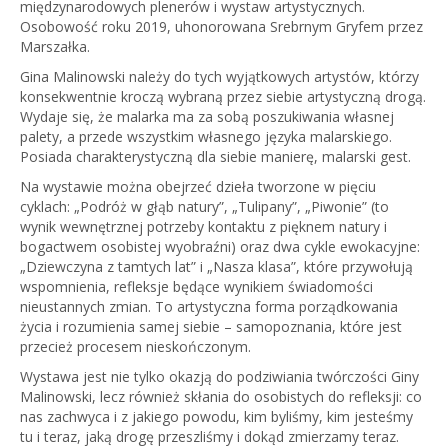
międzynarodowych plenerów i wystaw artystycznych.
Osobowość roku 2019, uhonorowana Srebrnym Gryfem przez
Marszałka.
Gina Malinowski należy do tych wyjątkowych artystów, którzy
konsekwentnie kroczą wybraną przez siebie artystyczną drogą.
Wydaje się, że malarka ma za sobą poszukiwania własnej
palety, a przede wszystkim własnego języka malarskiego.
Posiada charakterystyczną dla siebie manierę, malarski gest.
Na wystawie można obejrzeć dzieła tworzone w pięciu
cyklach: „Podróż w głąb natury”, „Tulipany”, „Piwonie” (to
wynik wewnętrznej potrzeby kontaktu z pięknem natury i
bogactwem osobistej wyobraźni) oraz dwa cykle ewokacyjne:
„Dziewczyna z tamtych lat” i „Nasza klasa”, które przywołują
wspomnienia, refleksje będące wynikiem świadomości
nieustannych zmian. To artystyczna forma porządkowania
życia i rozumienia samej siebie – samopoznania, które jest
przecież procesem nieskończonym.
Wystawa jest nie tylko okazją do podziwiania twórczości Giny
Malinowski, lecz również skłania do osobistych do refleksji: co
nas zachwyca i z jakiego powodu, kim byliśmy, kim jesteśmy
tu i teraz, jaką drogę przeszliśmy i dokąd zmierzamy teraz.