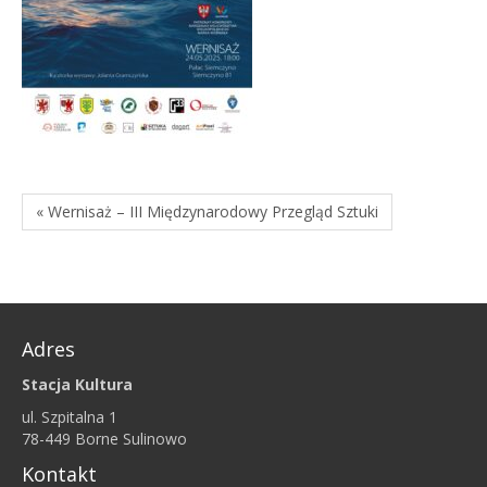
« Wernisaż – III Międzynarodowy Przegląd Sztuki
Adres
Stacja Kultura
ul. Szpitalna 1
78-449 Borne Sulinowo
Kontakt