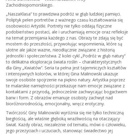
Zachodniopomorskiego.
„NaszaKlasa” to prawdziwa podróż w głąb ludzkiej pamięci.
Poliptyk pełen portretów z ważnego czasu kształtowania się
osobowości Artystki. Portrety nie tylko oddają fizyczne
podobieństwo postaci, ale i uruchamiają emocje oraz refleksje
na temat przemijania każdego z nas. Obrazy te zdają się być
mostem do przeszłości, przywołując wspomnienia, które są
ulotne ale jakże wazne, nieodłącznie związane z historią
jednostki i społeczeństwa. Z kolei cykl „Podróż w głąb natury”
to delikatna eksploracja świata roślin – charakterystycznych
dla Giny „Kwiatów”. Seria ta pełna jest tajemniczych kształtów
i intensywnych kolorów, w której Gina Malinowski ukazuje
swoje osobiste spojrzenie na piękno natury. Artystka poprzez
te malarskie namiętności przekazuje nam emocje związane z
kontaktami z przyrodą, jednocześnie zachwycając bogactwem
barw i form. Z obrazów emanuje osobisty zachwyt nad
bioróżnorodnością, emocjonalny, wręcz erotyczny.
Twórczość Giny Malinowski wyróżnia się nie tylko techniczną
biegłością, ale właśnie głęboką wrażliwością na otaczający
świat. Każdy obraz, niezależnie od tematu, mówi o człowieku,
jego przeżyciach i uczuciach, stanowiąc świadectwo jej