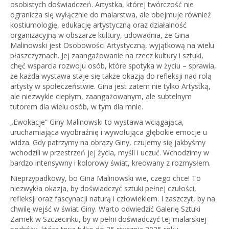
osobistych doświadczeń. Artystka, której twórczość nie
ogranicza się wyłącznie do malarstwa, ale obejmuje również
kostiumologię, edukację artystyczną oraz działalność
organizacyjną w obszarze kultury, udowadnia, że Gina
Malinowski jest Osobowości Artystyczną, wyjątkową na wielu
płaszczyznach. Jej zaangażowanie na rzecz kultury i sztuki,
chęć wsparcia rozwoju osób, które spotyka w życiu – sprawia,
że każda wystawa staje się także okazją do refleksji nad rolą
artysty w społeczeństwie. Gina jest zatem nie tylko Artystką,
ale niezwykle ciepłym, zaangażowanym, ale subtelnym
tutorem dla wielu osób, w tym dla mnie.
„Ewokacje” Giny Malinowski to wystawa wciągająca,
uruchamiająca wyobraźnię i wywołująca głębokie emocje u
widza. Gdy patrzymy na obrazy Giny, czujemy się jakbyśmy
wchodzili w przestrzeń jej życia, myśli i uczuć. Wchodzimy w
bardzo intensywny i kolorowy świat, kreowany z rozmysłem.
Nieprzypadkowy, bo Gina Malinowski wie, czego chce! To
niezwykła okazja, by doświadczyć sztuki pełnej czułości,
refleksji oraz fascynacji naturą i człowiekiem. I zaszczyt, by na
chwilę wejść w świat Giny. Warto odwiedzić Galerię Sztuki
Zamek w Szczecinku, by w pełni doświadczyć tej malarskiej