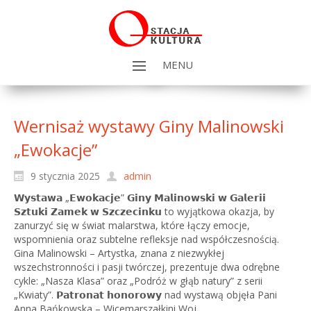
MENU
Wernisaż wystawy Giny Malinowski
„Ewokacje”
9 stycznia 2025
admin
𝗪𝘆𝘀𝘁𝗮𝘄𝗮 „𝗘𝘄𝗼𝗸𝗮𝗰𝗷𝗲” 𝗚𝗶𝗻𝘆 𝗠𝗮𝗹𝗶𝗻𝗼𝘄𝘀𝗸𝗶 𝘄 𝗚𝗮𝗹𝗲𝗿𝗶𝗶
𝗦𝘇𝘁𝘂𝗸𝗶 𝗭𝗮𝗺𝗲𝗸 𝘄 𝗦𝘇𝗰𝘇𝗲𝗰𝗶𝗻𝗸𝘂 to wyjątkowa okazja, by
zanurzyć się w świat malarstwa, które łączy emocje,
wspomnienia oraz subtelne refleksje nad współczesnością.
Gina Malinowski – Artystka, znana z niezwykłej
wszechstronności i pasji twórczej, prezentuje dwa odrębne
cykle: „Nasza Klasa” oraz „Podróż w głąb natury” z serii
„Kwiaty”. 𝗣𝗮𝘁𝗿𝗼𝗻𝗮𝘁 𝗵𝗼𝗻𝗼𝗿𝗼𝘄𝘆 nad wystawą objęła Pani
Anna Bańkowska – Wicemarszałkini Woj.