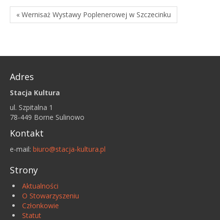
« Wernisaż Wystawy Poplenerowej w Szczecinku
Adres
Stacja Kultura
ul. Szpitalna 1
78-449 Borne Sulinowo
Kontakt
e-mail:
biuro@stacja-kultura.pl
Strony
Aktualności
O Stowarzyszeniu
Członkowie
Statut