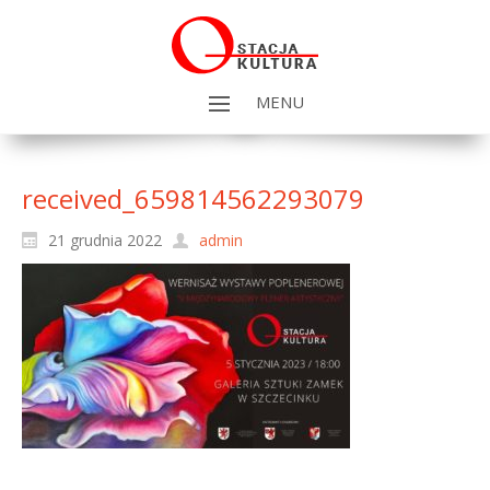
MENU
received_659814562293079
21 grudnia 2022
admin