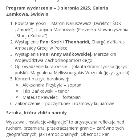
Program wydarzenia – 3 sierpnia 2025, Galeria
Zamkowa, Świdwin:
Powitanie gości – Marcin Naruszewicz (Dyrektor ŚOK
„Zamek”), Longina Malinowski (Prezeska Stowarzyszenia
„Stacja Kultura”)
Wystąpienie
Pani Sotirii Theoharidi
, Chargé d’affaires
Ambasady Grecji w Polsce
Wystąpienie
Pani Anny Bańkowskiej
, Marszałkini
Województwa Zachodniopomorskiego
Oprowadzenie kuratorskie – Jolanta Gramczyńska (język
polski), Magdalena Mellissourgakis Woźniak (język grecki)
Koncert muzyki barokowej:
Aleksandra Przybyła – sopran
Filip Bańkowski – tenor
Mateusz Pawelec – fortepian
Zakończenie – poczęstunek i rozmowy kuluarowe
Sztuka, która zbliża narody
Wystawa „Instalacje–Migracje” to artystyczna refleksja nad
ruchem, przemianą, przekraczaniem granic – zarówno tych
geograficznych, jak i emocjonalnych. Obecność Pani