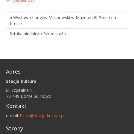
Aktualności
« Wystawa Longiny Malinowski w Muzeum El Greco na
Krecie
Sztuka niedaleko Szczecina! »
Adres
Stacja Kultura
ul. Szpitalna 1
78-449 Borne Sulinowo
Kontakt
e-mail:
biuro@stacja-kultura.pl
Strony