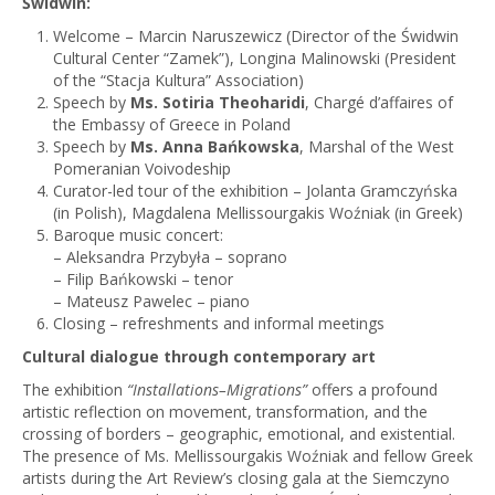
Świdwin:
Welcome – Marcin Naruszewicz (Director of the Świdwin
Cultural Center “Zamek”), Longina Malinowski (President
of the “Stacja Kultura” Association)
Speech by
Ms. Sotiria Theoharidi
, Chargé d’affaires of
the Embassy of Greece in Poland
Speech by
Ms. Anna Bańkowska
, Marshal of the West
Pomeranian Voivodeship
Curator-led tour of the exhibition – Jolanta Gramczyńska
(in Polish), Magdalena Mellissourgakis Woźniak (in Greek)
Baroque music concert:
– Aleksandra Przybyła – soprano
– Filip Bańkowski – tenor
– Mateusz Pawelec – piano
Closing – refreshments and informal meetings
Cultural dialogue through contemporary art
The exhibition
“Installations–Migrations”
offers a profound
artistic reflection on movement, transformation, and the
crossing of borders – geographic, emotional, and existential.
The presence of Ms. Mellissourgakis Woźniak and fellow Greek
artists during the Art Review’s closing gala at the Siemczyno