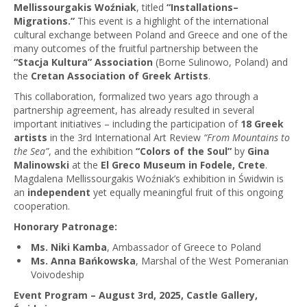
Mellissourgakis Woźniak
, titled
“Installations–
Migrations.”
This event is a highlight of the international
cultural exchange between Poland and Greece and one of the
many outcomes of the fruitful partnership between the
“Stacja Kultura” Association
(Borne Sulinowo, Poland) and
the
Cretan Association of Greek Artists
.
This collaboration, formalized two years ago through a
partnership agreement, has already resulted in several
important initiatives – including the participation of
18 Greek
artists
in the 3rd International Art Review
“From Mountains to
the Sea”
, and the exhibition
“Colors of the Soul”
by
Gina
Malinowski
at the
El Greco Museum in Fodele, Crete
.
Magdalena Mellissourgakis Woźniak’s exhibition in Świdwin is
an
independent
yet equally meaningful fruit of this ongoing
cooperation.
Honorary Patronage:
Ms. Niki Kamba
, Ambassador of Greece to Poland
Ms. Anna Bańkowska
, Marshal of the West Pomeranian
Voivodeship
Event Program – August 3rd, 2025, Castle Gallery,