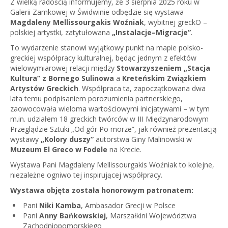
Z wielką radością informujemy, że 3 sierpnia 2025 roku w
Galerii Zamkowej w Świdwinie odbędzie się wystawa
Magdaleny Mellissourgakis Woźniak
, wybitnej greckO –
polskiej artystki, zatytułowana
„Instalacje–Migracje”
.
To wydarzenie stanowi wyjątkowy punkt na mapie polsko-
greckiej współpracy kulturalnej, będąc jednym z efektów
wielowymiarowej relacji między
Stowarzyszeniem „Stacja
Kultura” z Bornego Sulinowa
a
Kreteńskim Związkiem
Artystów Greckich
. Współpraca ta, zapoczątkowana dwa
lata temu podpisaniem porozumienia partnerskiego,
zaowocowała wieloma wartościowymi inicjatywami – w tym
m.in. udziałem 18 greckich twórców w III Międzynarodowym
Przeglądzie Sztuki „Od gór Po morze”, jak również prezentacją
wystawy
„Kolory duszy”
autorstwa Giny Malinowski w
Muzeum El Greco w Fodele
na Krecie.
Wystawa Pani Magdaleny Mellissourgakis Woźniak to kolejne,
niezależne ogniwo tej inspirującej współpracy.
Wystawa objęta została honorowym patronatem:
Pani
Niki Kamba
, Ambasador Grecji w Polsce
Pani
Anny Bańkowskiej
, Marszałkini Województwa
Zachodniopomorskiego