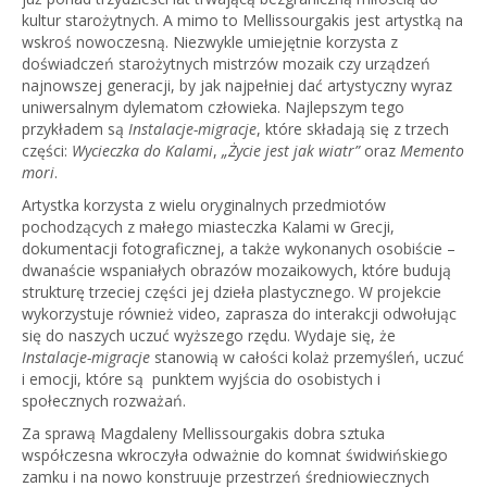
kultur starożytnych. A mimo to Mellissourgakis jest artystką na
wskroś nowoczesną. Niezwykle umiejętnie korzysta z
doświadczeń starożytnych mistrzów mozaik czy urządzeń
najnowszej generacji, by jak najpełniej dać artystyczny wyraz
uniwersalnym dylematom człowieka. Najlepszym tego
przykładem są
Instalacje-migracje
, które składają się z trzech
części:
Wycieczka do Kalami
,
„Życie jest jak wiatr”
oraz
Memento
mori
.
Artystka korzysta z wielu oryginalnych przedmiotów
pochodzących z małego miasteczka Kalami w Grecji,
dokumentacji fotograficznej, a także wykonanych osobiście –
dwanaście wspaniałych obrazów mozaikowych, które budują
strukturę trzeciej części jej dzieła plastycznego. W projekcie
wykorzystuje również video, zaprasza do interakcji odwołując
się do naszych uczuć wyższego rzędu. Wydaje się, że
Instalacje-migracje
stanowią w całości kolaż przemyśleń, uczuć
i emocji, które są punktem wyjścia do osobistych i
społecznych rozważań.
Za sprawą Magdaleny Mellissourgakis dobra sztuka
współczesna wkroczyła odważnie do komnat świdwińskiego
zamku i na nowo konstruuje przestrzeń średniowiecznych