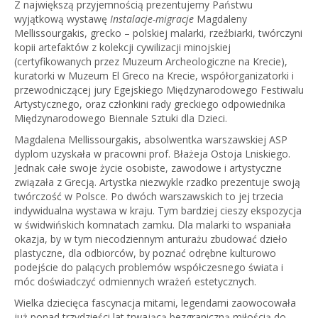
Z największą przyjemnością prezentujemy Państwu
wyjątkową wystawę
Instalacje-migracje
Magdaleny
Mellissourgakis, grecko – polskiej malarki, rzeźbiarki, twórczyni
kopii artefaktów z kolekcji cywilizacji minojskiej
(certyfikowanych przez Muzeum Archeologiczne na Krecie),
kuratorki w Muzeum El Greco na Krecie, współorganizatorki i
przewodniczącej jury Egejskiego Międzynarodowego Festiwalu
Artystycznego, oraz członkini rady greckiego odpowiednika
Międzynarodowego Biennale Sztuki dla Dzieci.
Magdalena Mellissourgakis, absolwentka warszawskiej ASP
dyplom uzyskała w pracowni prof. Błażeja Ostoja Lniskiego.
Jednak całe swoje życie osobiste, zawodowe i artystyczne
związała z Grecją. Artystka niezwykle rzadko prezentuje swoją
twórczość w Polsce. Po dwóch warszawskich to jej trzecia
indywidualna wystawa w kraju. Tym bardziej cieszy ekspozycja
w świdwińskich komnatach zamku. Dla malarki to wspaniała
okazja, by w tym niecodziennym anturażu zbudować dzieło
plastyczne, dla odbiorców, by poznać odrębne kulturowo
podejście do palących problemów współczesnego świata i
móc doświadczyć odmiennych wrażeń estetycznych.
Wielka dziecięca fascynacja mitami, legendami zaowocowała
już ponad trzydzieści lat trwającą bezgraniczną miłością do