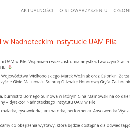
AKTUALNOŚCI
O STOWARZYSZENIU
CZŁON
 w Nadnoteckim Instytucie UAM Piła
i UAM w Pile. Wspaniała i wszechstronna artystka, twórczyni Stacja
RHEI
ek Województwa Wielkopolskiego Marek Woźniak oraz Członkini Za
czyście Ginie Malinowski Srebrną Odznakę Honorową Gryfa Zachodniop
ka, burmistrz Bornego Sulinowa w którym Gina Malinowski na co dzień
y – dyrektor Nadnoteckiego Instytutu UAM w Pile.
– malarka, rysowniczka, animatorka, performerka. Absolwentka Wydz
ęcamy do obejrzenia wystawy, która będzie dostępna dla odwiedzając