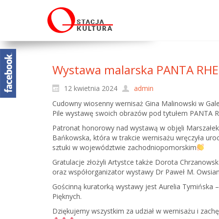
Wystawa malarska PANTA RHEI
12 kwietnia 2024
admin
Cudowny wiosenny wernisaż Gina Malinowski w Galeri
Pile wystawę swoich obrazów pod tytułem PANTA 
Patronat honorowy nad wystawą w objęli Marszał
Bańkowska, która w trakcie wernisażu wręczyła uro
sztuki w województwie zachodniopomorskim
Gratulacje złożyli Artystce także Dorota Chrzanows
oraz współorganizator wystawy Dr Paweł M. Owsiann
Gościnną kuratorką wystawy jest Aurelia Tymińska 
Pięknych.
Dziękujemy wszystkim za udział w wernisażu i zach