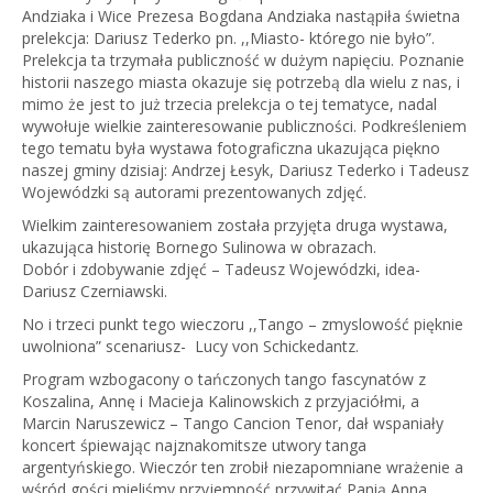
Andziaka i Wice Prezesa Bogdana Andziaka nastąpiła świetna
prelekcja: Dariusz Tederko pn. ,,Miasto- którego nie było”.
Prelekcja ta trzymała publiczność w dużym napięciu. Poznanie
historii naszego miasta okazuje się potrzebą dla wielu z nas, i
mimo że jest to już trzecia prelekcja o tej tematyce, nadal
wywołuje wielkie zainteresowanie publiczności. Podkreśleniem
tego tematu była wystawa fotograficzna ukazująca piękno
naszej gminy dzisiaj: Andrzej Łesyk, Dariusz Tederko i Tadeusz
Wojewódzki są autorami prezentowanych zdjęć.
Wielkim zainteresowaniem została przyjęta druga wystawa,
ukazująca historię Bornego Sulinowa w obrazach.
Dobór i zdobywanie zdjęć – Tadeusz Wojewódzki, idea-
Dariusz Czerniawski.
No i trzeci punkt tego wieczoru ,,Tango – zmyslowość pięknie
uwolniona” scenariusz- Lucy von Schickedantz.
Program wzbogacony o tańczonych tango fascynatów z
Koszalina, Annę i Macieja Kalinowskich z przyjaciółmi, a
Marcin Naruszewicz – Tango Cancion Tenor, dał wspaniały
koncert śpiewając najznakomitsze utwory tanga
argentyńskiego. Wieczór ten zrobił niezapomniane wrażenie a
wśród gości mieliśmy przyjemność przywitać Panią Anna