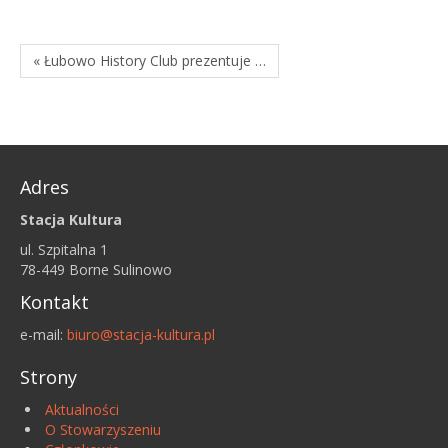
« Łubowo History Club prezentuje …
Adres
Stacja Kultura
ul. Szpitalna 1
78-449 Borne Sulinowo
Kontakt
e-mail:
biuro@stacja-kultura.pl
Strony
Aktualności
O Stowarzyszeniu