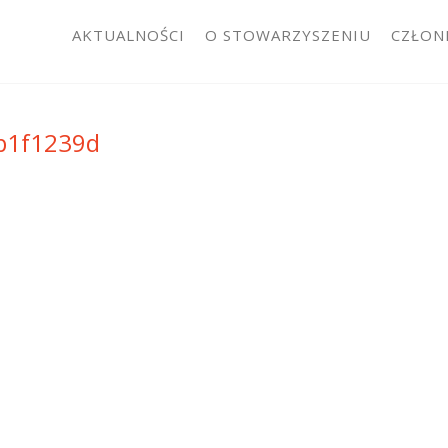
AKTUALNOŚCI
O STOWARZYSZENIU
CZŁON
2b1f1239d