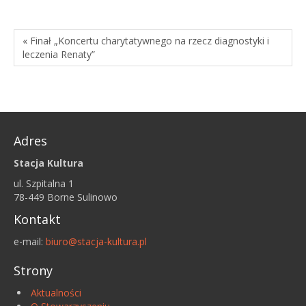
« Finał „Koncertu charytatywnego na rzecz diagnostyki i
leczenia Renaty”
Adres
Stacja Kultura
ul. Szpitalna 1
78-449 Borne Sulinowo
Kontakt
e-mail:
biuro@stacja-kultura.pl
Strony
Aktualności