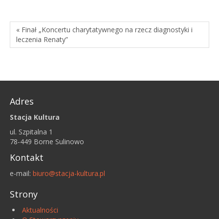
« Finał „Koncertu charytatywnego na rzecz diagnostyki i
leczenia Renaty”
Adres
Stacja Kultura
ul. Szpitalna 1
78-449 Borne Sulinowo
Kontakt
e-mail:
biuro@stacja-kultura.pl
Strony
Aktualności