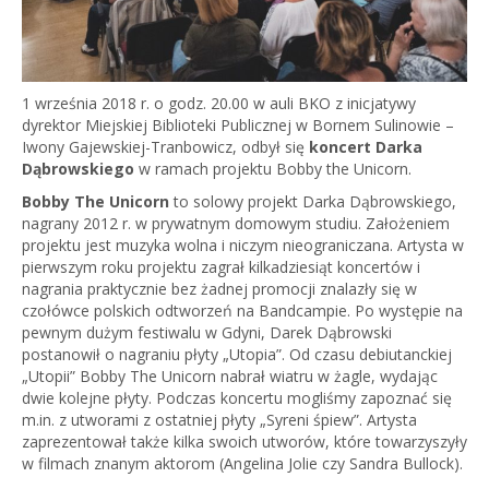
1 września 2018 r. o godz. 20.00 w auli BKO z inicjatywy
dyrektor Miejskiej Biblioteki Publicznej w Bornem Sulinowie –
Iwony Gajewskiej-Tranbowicz, odbył się
koncert Darka
Dąbrowskiego
w ramach projektu Bobby the Unicorn.
Bobby The Unicorn
to solowy projekt Darka Dąbrowskiego,
nagrany 2012 r. w prywatnym domowym studiu. Założeniem
projektu jest muzyka wolna i niczym nieograniczana. Artysta w
pierwszym roku projektu zagrał kilkadziesiąt koncertów i
nagrania praktycznie bez żadnej promocji znalazły się w
czołówce polskich odtworzeń na Bandcampie. Po występie na
pewnym dużym festiwalu w Gdyni, Darek Dąbrowski
postanowił o nagraniu płyty „Utopia”. Od czasu debiutanckiej
„Utopii” Bobby The Unicorn nabrał wiatru w żagle, wydając
dwie kolejne płyty. Podczas koncertu mogliśmy zapoznać się
m.in. z utworami z ostatniej płyty „Syreni śpiew”. Artysta
zaprezentował także kilka swoich utworów, które towarzyszyły
w filmach znanym aktorom (Angelina Jolie czy Sandra Bullock).