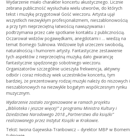
Wydarzenie miało charakter koncertu akustycznego. Licznie
zebrana publiczność wysłuchała wielu utworów, do których
tekst i muzykę przygotował Gość wieczoru. Artysta ujął
wszystkich niezwykłym profesjonalizmem, nieszablonowością
a przy tym nieprzeciętną łatwością nawiązywania i
podtrzymania przez całe spotkanie kontaktu z publicznością.
Oczarował widzów pogawędkami, anegdotami i … wiedzą na
temat Bornego Sulinowa. Widzowie byli urzeczeni swobodą,
naturalnością i humorem artysty. Fantastyczne zestawienie
tych aspektów z nieprzeciętną muzyką dało gwarancję
fantastycznie spędzonego sobotniego wieczoru.
Organizatorów szczególnie ucieszyła frekwencja, aktywny
odbiór i coraz młodszy wiek uczestników koncertu, tym
bardziej, że prezentowany rodzaj muzyki należy do niszowych i
nieszablonowych na niezwykle bogatym współczesnym rynku
muzycznym.
Wydarzenie zostało zorganizowane w ramach projektu
„Biblioteka i jeszcze więcej!” z programu Ministra Kultury i
Dziedzictwa Narodowego 2018 „Partnerstwo dla książki”
realizowanego przez Instytut Książki w Krakowie.
Tekst: Iwona Gajewska-Tranbowicz – dyrektor MBP w Bornem
Sulinowie