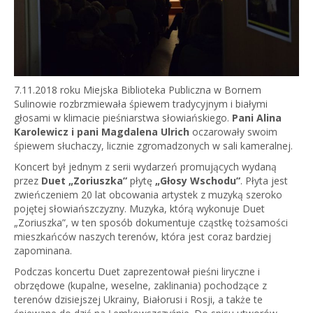
7.11.2018 roku Miejska Biblioteka Publiczna w Bornem
Sulinowie rozbrzmiewała śpiewem tradycyjnym i białymi
głosami w klimacie pieśniarstwa słowiańskiego.
Pani Alina
Karolewicz i pani Magdalena Ulrich
oczarowały swoim
śpiewem słuchaczy, licznie zgromadzonych w sali kameralnej.
Koncert był jednym z serii wydarzeń promujących wydaną
przez
Duet „Zoriuszka”
płytę
„Głosy Wschodu”
. Płyta jest
zwieńczeniem 20 lat obcowania artystek z muzyką szeroko
pojętej słowiańszczyzny. Muzyka, którą wykonuje Duet
„Zoriuszka”, w ten sposób dokumentuje cząstkę tożsamości
mieszkańców naszych terenów, która jest coraz bardziej
zapominana.
Podczas koncertu Duet zaprezentował pieśni liryczne i
obrzędowe (kupalne, weselne, zaklinania) pochodzące z
terenów dzisiejszej Ukrainy, Białorusi i Rosji, a także te