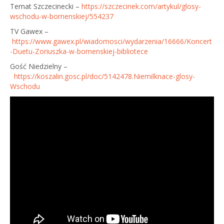
Temat Szczecinecki –
https://szczecinek.com/artykul/glosy-
wschodu-w-bornenskiej/554237
TV Gawex –
https://www.gawex.pl/wiadomosci/wydarzenia/16666/Koncert
-Duetu-Zoriuszka-w-bornenskiej-bibliotece
Gość Niedzielny –
https://koszalin.gosc.pl/doc/5142478.Niemilknace-glosy-
Wschodu