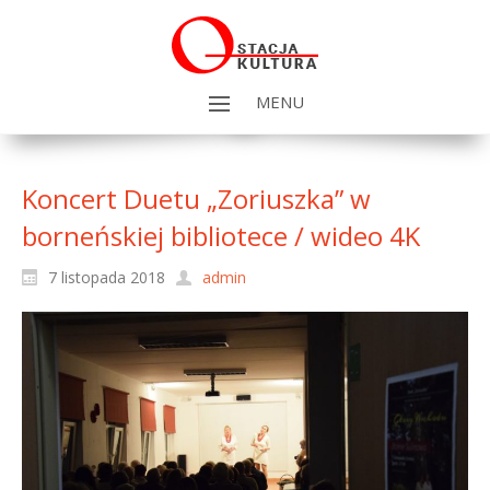
MENU
Koncert Duetu „Zoriuszka” w
borneńskiej bibliotece / wideo 4K
7 listopada 2018
admin