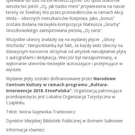
śpiewane do dziś na Łemkowszczyźnie. Do spisu utworów
weszła też pieśń „Oj, jak tiażko meni” przywieziona na nasze
tereny ze Średniej Wsi przez przesiedleńców w ramach Akcji
Wisła – obecnych mieszkańców Rzepowa. Jako „bonus”
została dodana niezwykła kompozycja Mateusza „Gruchy”
Gruszkowskiego zainspirowana pieśnią „Oj zaria”.
Wszystkie utwory znalazły się na wydanej płycie „Głosy
Wschodu”. Niespodzianką był fakt, że każdy widz obecny na
dzisiejszym koncercie otrzymał od artystek nieodpłatnie płytę
z autografami i dedykacją. Wieczór był niezapomniany, a
wykonanie utworów niezwykle wzruszające i przejmujące w
wyrazie.
Wydanie płyty zostało dofinansowane przez
Narodowe
Centrum Kultury w ramach programu „Kultura-
Interwencje 2018. EtnoPolska”
.
Organizacją patronująca
przedsięwzięciu jest Lokalna Organizacja Turystyczna w
Czaplinku.
Tekst: Iwona Gajewska-Tranbowicz
Dyrektor Miejskiej Biblioteki Publicznej w Bornem Sulinowie
Informacja również: