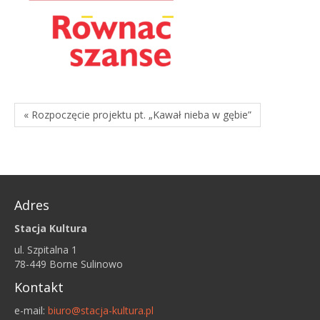
« Rozpoczęcie projektu pt. „Kawał nieba w gębie”
Adres
Stacja Kultura
ul. Szpitalna 1
78-449 Borne Sulinowo
Kontakt
e-mail:
biuro@stacja-kultura.pl