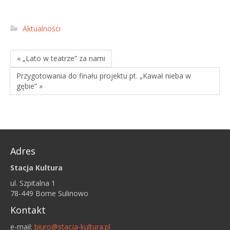
Aktualności
« „Lato w teatrze” za nami
Przygotowania do finału projektu pt. „Kawał nieba w
gębie” »
Adres
Stacja Kultura
ul. Szpitalna 1
78-449 Borne Sulinowo
Kontakt
e-mail:
biuro@stacja-kultura.pl