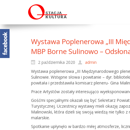
Wystawa Poplenerowa „III Międ
MBP Borne Sulinowo – Odsłona
2 października 2020
admin
Wystawa poplenerowa „III Międzynarodowego pleneru 
Sulinowie. Wstępne słowa i powitanie – dyr. bibliote
powitała i przedstawiła komisarz pleneru- Gina Mali
Prace Artystów zostały interesująco wyeksponowane
Gośćmi specjalnymi okazali się być Sekretarz Powia
Turystycznej. Uczestnicy wystawy mieli okazję zapoz
Malinowski, która dzieli się swoją wiedzą nie tylko
malarskie.
Spotkanie upłynęło w bardzo miłej atmosferze, liczn