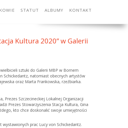
KOWIE
STATUT
ALBUMY
KONTAKT
cja Kultura 2020” w Galerii
ielbicieli sztuki do Galerii MBP w Bornem
 von Schickedantz, natomiast obecnych artystów
Majewska oraz Marta Frankowska, rzeźbiarka.
, Prezes Szczecineckiej Lokalnej Organizacji
adzi Prezes Stowarzyszenia Stacja Kultura, Gina
ażdego, kto chce doskonalić swoje umiejętności
mat wystawionych prac Lucy von Schickedantz.