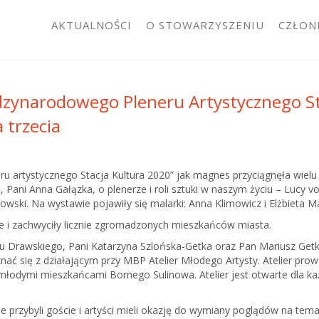
AKTUALNOŚCI
O STOWARZYSZENIU
CZŁON
zynarodowego Pleneru Artystycznego Sta
 trzecia
artystycznego Stacja Kultura 2020” jak magnes przyciągnęła wielu w
ki, Pani Anna Gałązka, o plenerze i roli sztuki w naszym życiu – Lucy
nowski. Na wystawie pojawiły się malarki: Anna Klimowicz i Elżbieta 
 i zachwyciły licznie zgromadzonych mieszkańców miasta.
tu Drawskiego, Pani Katarzyna Szlońska-Getka oraz Pan Mariusz Getka
nać się z działającym przy MBP Atelier Młodego Artysty. Atelier prow
 z młodymi mieszkańcami Bornego Sulinowa. Atelier jest otwarte dla k
ie przybyli goście i artyści mieli okazję do wymiany poglądów na te