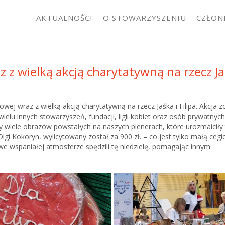
AKTUALNOŚCI
O STOWARZYSZENIU
CZŁON
z z wielką akcją charytatywną na rzecz Jaś
tkowej wraz z wielką akcją charytatywną na rzecz Jaśka i Filipa. Akcj
u innych stowarzyszeń, fundacji, ligii kobiet oraz osób prywatnych.
śmy wiele obrazów powstałych na naszych plenerach, które urozmaicił
gi Kokoryn, wylicytowany został za 900 zł. – co jest tylko małą cegie
 we wspaniałej atmosferze spędzili tę niedzielę, pomagając innym.