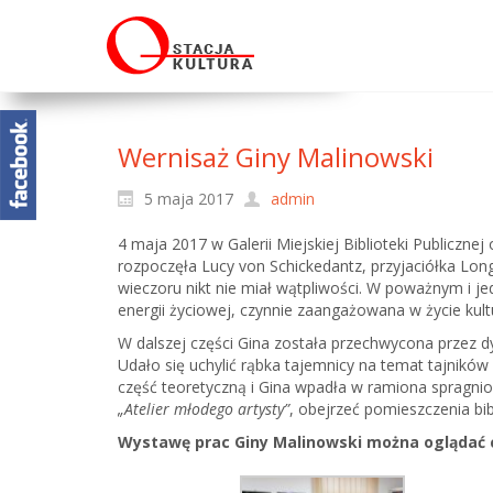
Wernisaż Giny Malinowski
5 maja 2017
admin
4 maja 2017 w Galerii Miejskiej Biblioteki Publiczne
rozpoczęła Lucy von Schickedantz, przyjaciółka Long
wieczoru nikt nie miał wątpliwości. W poważnym i je
energii życiowej, czynnie zaangażowana w życie kultu
W dalszej części Gina została przechwycona przez 
Udało się uchylić rąbka tajemnicy na temat tajników
część teoretyczną i Gina wpadła w ramiona spragnio
„Atelier młodego artysty”
, obejrzeć pomieszczenia bib
Wystawę prac Giny Malinowski można oglądać co