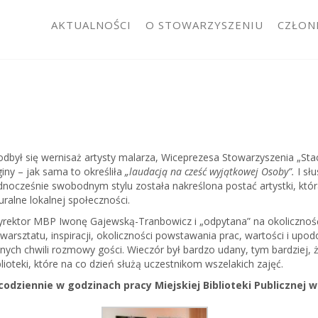
AKTUALNOŚCI
O STOWARZYSZENIU
CZŁON
j odbył się wernisaż artysty malarza, Wiceprezesa Stowarzyszenia „Sta
iny – jak sama to określiła
„laudacją na cześć wyjątkowej Osoby”.
I sł
dnocześnie swobodnym stylu została nakreślona postać artystki, któr
ralne lokalnej społeczności.
dyrektor MBP Iwonę Gajewską-Tranbowicz i „odpytana” na okolicznoś
 warsztatu, inspiracji, okoliczności powstawania prac, wartości i u
nych chwili rozmowy gości. Wieczór był bardzo udany, tym bardziej
lioteki, które na co dzień służą uczestnikom wszelakich zajęć.
dziennie w godzinach pracy Miejskiej Biblioteki Publicznej 