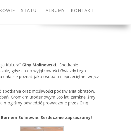
KOWIE
STATUT
ALBUMY
KONTAKT
cja Kultura
” Giny Malinowski
. Spotkanie
usznie, gdyż co do wyjątkowości Gwiazdy tego
a dała się poznać jako osoba o nieprzeciętnej wręcz
ć spotkania oraz możliwości podziwiania obrazów.
podobań. Gromkim urodzinowym Sto lat! zamknęliśmy
, że mogliśmy odwiedzić prowadzone przez Ginę
w Bornem Sulinowie. Serdecznie zapraszamy!