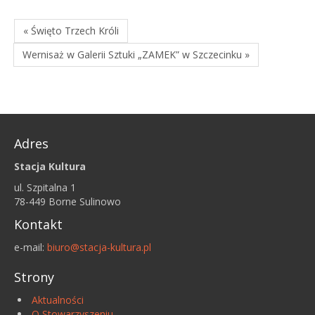
« Święto Trzech Króli
Wernisaż w Galerii Sztuki „ZAMEK” w Szczecinku »
Adres
Stacja Kultura
ul. Szpitalna 1
78-449 Borne Sulinowo
Kontakt
e-mail:
biuro@stacja-kultura.pl
Strony
Aktualności
O Stowarzyszeniu